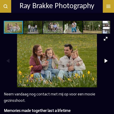
Ray Brakke Photography
Ga
direct
naar
de
hoofdinhoud
Neem vandaag nog contact met mij op voor een mooie
gezinsshoot.
Memories made together last a lifetime